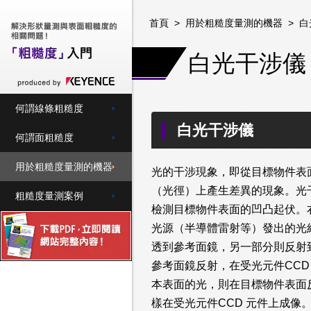
首頁
>
用於粗糙度量測的機器
>
白
白光干涉儀
何謂線條粗糙度
白光干涉儀
何謂面粗糙度
用於粗糙度量測的機器
光的干涉現象，即從目標物件表
（光徑）上產生差異的現象。光
粗糙度量測案例
檢測目標物件表面的凹凸起伏。
光源（半導體雷射等）發出的光
透到參考面鏡，另一部分則反射
參考面鏡反射，在受光元件CCD
本表面的光，則在目標物件表面
樣在受光元件CCD 元件上成像