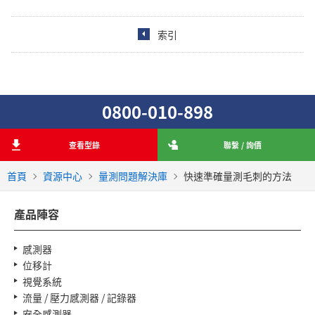
索引
0800-010-898
查看型錄
聯繫 / 詢價
首頁
資源中心
量測問題解決庫
快速準確量測毛刺的方法
產品陣容
感測器
位移計
視覺系統
流量 / 壓力感測器 / 記錄器
安全感測器