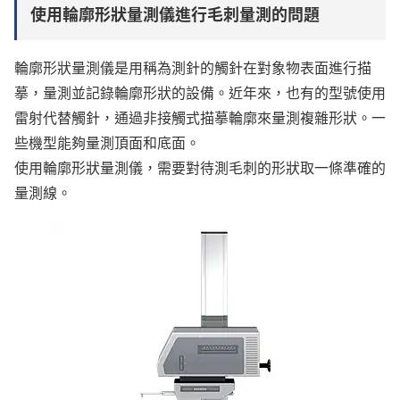
使用輪廓形狀量測儀進行毛刺量測的問題
輪廓形狀量測儀是用稱為測針的觸針在對象物表面進行描
摹，量測並記錄輪廓形狀的設備。近年來，也有的型號使用
雷射代替觸針，通過非接觸式描摹輪廓來量測複雜形狀。一
些機型能夠量測頂面和底面。
使用輪廓形狀量測儀，需要對待測毛刺的形狀取一條準確的
量測線。