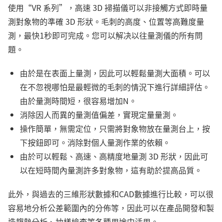
使用“VR 系列”，高速 3D 掃描儀可以非接觸方式即時量
測對象物的準確 3D 形狀。毛刺的高度、位置等高難度量
測，最快1秒即可完成。您可以解决以往量測儀的所有問
題。
由於是在表面上量測，因此可以輕鬆量測大面積。可以
在不忽視哪怕是最輕微的毛刺的情況下進行詳細評估。
由於量測時間短，很容易增加N。
消除因人而異的量測值偏差，實現定量量測。
操作簡單，無需定位，只需將對象物放在量測台上，按
下按鈕即可。消除對個人量測作業的依賴。
由於可以輕鬆、高速、高精度地量測 3D 形狀，因此可
以在短時間內量測許多對象物，這有助於提高品質。
此外，與過去的三維形狀數據和CAD數據進行比較，可以很
容易地分析公差範圍內的分佈等，因此可以在產品開發和製
造趨勢分析、抽樣檢查等各種用途中活用。