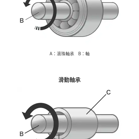
A
滾珠軸承
B
軸
滑動軸承