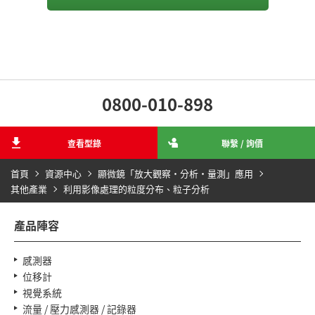
0800-010-898
查看型錄
聯繫 / 詢價
首頁
資源中心
顯微鏡「放大觀察‧分析‧量測」應用
其他產業
利用影像處理的粒度分布、粒子分析
產品陣容
感測器
位移計
視覺系統
流量 / 壓力感測器 / 記錄器