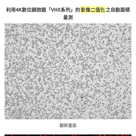
利用4K數位顯微鏡「VHX系列」的
影像二值化
之自動面積
量測
觀察畫面