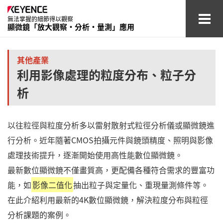
無法掌握的細節得以觀察
顯微鏡「放大觀察‧分析‧量測」應用
汽車/
航空相關產業
其他產業
利用影像處理的粒度分布、粒子分
電子元件產業
析
醫療/醫藥/
化妝品產業
以往粒徑與粒度分析多以雷射散射式粒徑分析儀或顯微鏡進
化學/材料/
素材產業
行分析。近年隨著CMOS拍攝元件與鏡頭精度、照明與影像
其他產業
處理技術提升，逐漸開始使用高性能數位顯微鏡。
最新數位顯微鏡不僅畫質高，更配備各種符合需求的豐富功
術語集
能，如
影像二值化
抽出粒子與定量化、重現量測條件等。
在此介紹利用最新的4K數位顯微鏡，解決粒度分布與粒徑
查看型錄
聯繫 / 詢價
分析課題的案例。