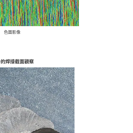
色圖影像
件的焊接截面觀察