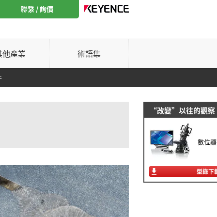
聯繫 / 詢價
其他產業
術語集
件
“改變”以往的觀察
數位顯
型錄下