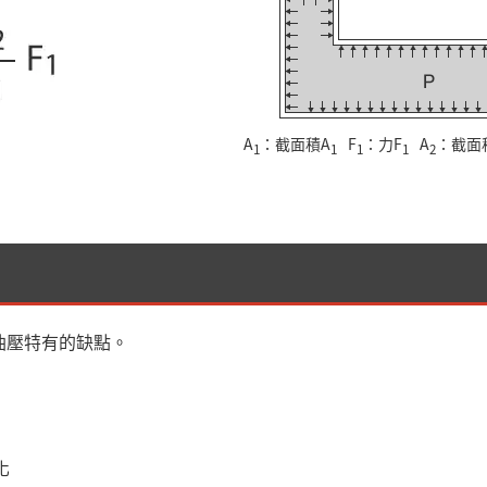
A
：截面積A
F
：力F
A
：截面
1
1
1
1
2
油壓特有的缺點。
化