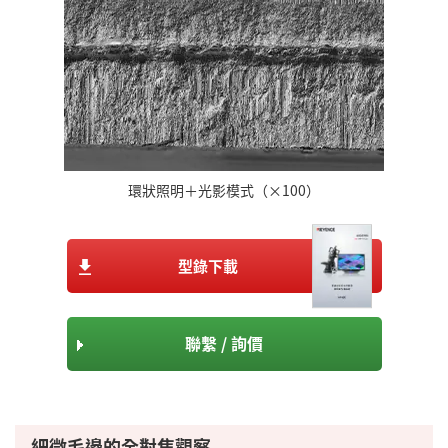
環狀照明＋光影模式（×100）
型錄下載
聯繫 / 詢價
細微毛邊的全對焦觀察