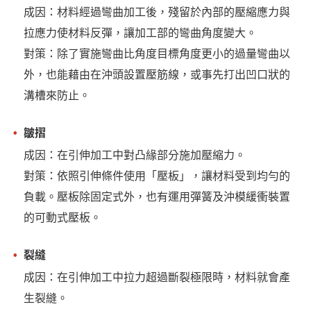
成因：材料經過彎曲加工後，殘留於內部的壓縮應力與
拉應力使材料反彈，讓加工部的彎曲角度變大。
對策：除了實施彎曲比角度目標角度更小的過量彎曲以
外，也能藉由在沖頭設置壓筋線，或事先打出凹口狀的
溝槽來防止。
皺摺
成因：在引伸加工中對凸緣部分施加壓縮力。
對策：依照引伸條件使用「壓板」，讓材料受到均勻的
負載。壓板除固定式外，也有運用彈簧及沖模緩衝裝置
的可動式壓板。
裂縫
成因：在引伸加工中拉力超過斷裂極限時，材料就會產
生裂縫。