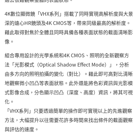
4K數位顯微鏡「VHX系列」搭載了同時實現高解析度與大景
深的遠心HR鏡頭及4K CMOS等，帶來同級最高的解析度。
藉此取得對焦於全體且同時具備各種表面狀態的截面清晰影
像。
組合專用設計的光學系統和4K CMOS、照明的全新觀察方
法「光影模式（Optical Shadow Effect Mode）」，分析
由多方向的照明拍攝的變化（對比）。藉此即可高對比清晰
地觀察微小凹凸等表面狀態。此外還能將色彩資訊與光影模
式影像合成，分色顯示凹凸（深度、高度）資訊，將其可視
化。
「VHX系列」只要透過簡單的操作即可實現以上的先進觀察
方法，大幅提升以往需要花許多時間來找出條件的截面觀察
與評估的速度。