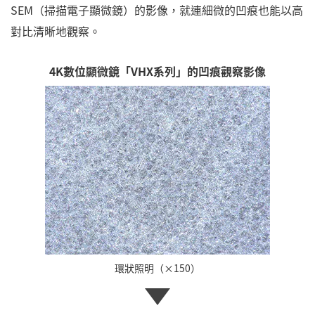
SEM（掃描電子顯微鏡）的影像，就連細微的凹痕也能以高
對比清晰地觀察。
4K數位顯微鏡「VHX系列」的凹痕觀察影像
環狀照明（×150）