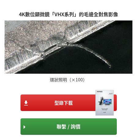
4K數位顯微鏡「VHX系列」的毛邊全對焦影像
環狀照明（×100）
型錄下載
聯繫 / 詢價