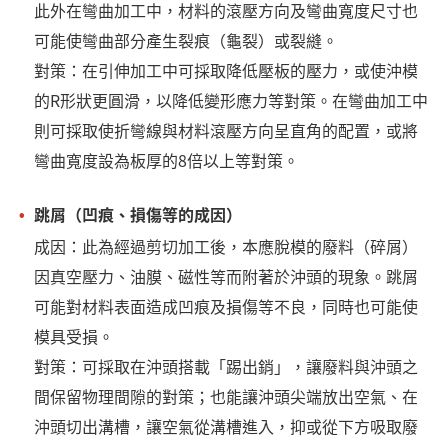
此外在彎曲加工中，材料的滾壓方向及彎曲寬度尺寸也
可能使彎曲部分產生裂痕（龜裂）或裂縫。
對策：在引伸加工中可採取降低壓板的壓力，或使沖模
的R形狀更圓滑，以降低變形應力等對策。在彎曲加工中
則可採取使折彎線與材料滾壓方向呈直角的配置，或將
彎曲寬度設為板厚的8倍以上等對策。
跳屑（凹痕、損傷等的成因）
成因：此為經過剪切加工後，本應脫模的廢料（碎屑）
因真空壓力、油膜、磁性等而附著於沖頭的現象。跳屑
可能對材料表面造成凹痕及損傷等不良，同時也可能使
模具受損。
對策：可採取在沖頭搭載「踢出銷」，讓廢料與沖頭之
間保留物理間隙的對策；也能讓沖頭尖端放出空氣、在
沖頭切出溝槽，讓空氣從溝槽進入，抑或從下方吸取廢