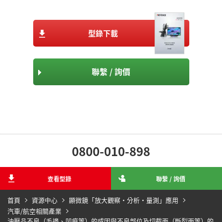
型錄下載
聯繫 / 詢價
0800-010-898
查看型錄
聯繫 / 詢價
首頁
資源中心
顯微鏡「放大觀察‧分析‧量測」應用
汽車/航空相關產業
沖壓品不良（毛邊、凹痕等）的成因與不良部位及切截面（斷裂面等）的