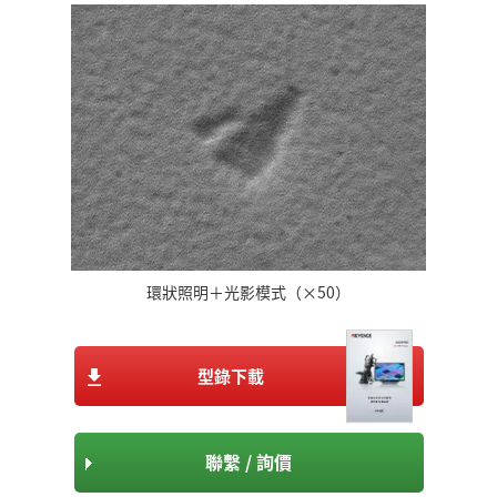
環狀照明＋光影模式（×50）
型錄下載
聯繫 / 詢價