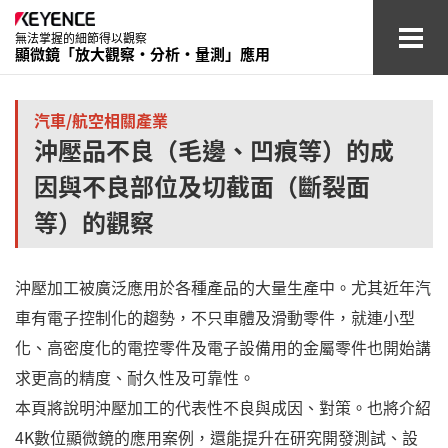
無法掌握的細節得以觀察
顯微鏡「放大觀察‧分析‧量測」應用
汽車/
航空相關產業
汽車/航空相關產業
沖壓品不良（毛邊、凹痕等）的成
電子元件產業
因與不良部位及切截面（斷裂面
醫療/醫藥/
化妝品產業
等）的觀察
化學/材料/
素材產業
沖壓加工被廣泛應用於各種產品的大量生產中。尤其近年汽
其他產業
車有電子控制化的趨勢，不只車體及滑動零件，就連小型
化、高密度化的電控零件及電子設備用的金屬零件也開始講
術語集
求更高的精度、耐久性及可靠性。
本頁將說明沖壓加工的代表性不良與成因、對策。也將介紹
查看型錄
聯繫 / 詢價
4K數位顯微鏡的應用案例，還能提升在研究開發測試、設