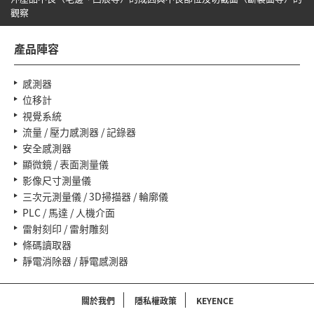
觀察
產品陣容
感測器
位移計
視覺系統
流量 / 壓力感測器 / 記錄器
安全感測器
顯微鏡 / 表面測量儀
影像尺寸測量儀
三次元測量儀 / 3D掃描器 / 輪廓儀
PLC / 馬達 / 人機介面
雷射刻印 / 雷射雕刻
條碼讀取器
靜電消除器 / 靜電感測器
關於我們
隱私權政策
KEYENCE