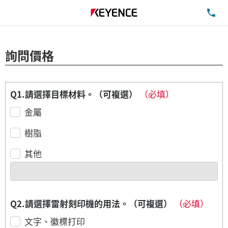
洽
詢問價格
Q1.請選擇目標材料。（可複選）
（必填）
金屬
樹脂
其他
Q2.請選擇雷射刻印機的用法。（可複選）
（必填）
文字、徽標打印