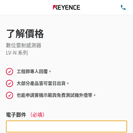
洽
了解價格
數位雷射感測器
LV-N 系列
工程師專人回覆。
大部分產品皆可當日出貨。
也能申請實機示範與免費測試機外借等。
電子郵件
（必填）