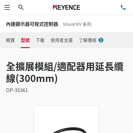
搜尋
洽
功能表
內建顯示器可程式控制器
Visual KV 系列
概覽
型號
下載
使用者支援
了解價格
全擴展模組/適配器用延長纜
線(300mm)
OP-35361