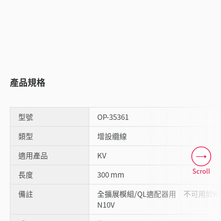
產品規格
型號
OP-35361
類型
增設纜線
適用產品
KV
Scroll
長度
300 mm
備註
全擴展模組/QL適配器用 不可用於KL
N10V