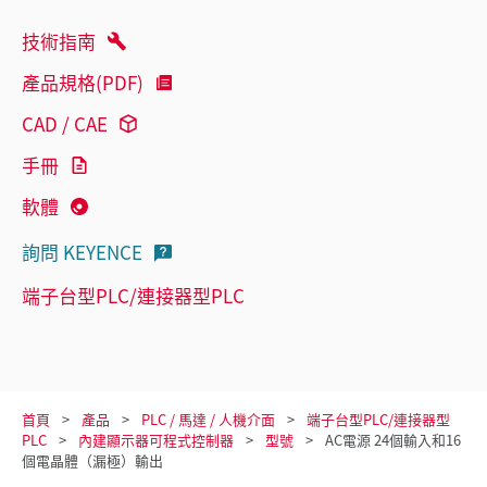
技術指南
產品規格(PDF)
CAD / CAE
手冊
軟體
詢問 KEYENCE
端子台型PLC/連接器型PLC
首頁
產品
PLC / 馬達 / 人機介面
端子台型PLC/連接器型
PLC
內建顯示器可程式控制器
型號
AC電源 24個輸入和16
個電晶體（漏極）輸出