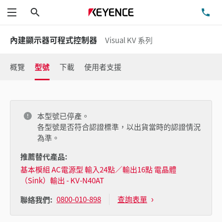
搜尋
洽
功能表
內建顯示器可程式控制器
Visual KV 系列
概覽
型號
下載
使用者支援
本型號已停產。
各型號是否符合認證標準，以出貨當時的認證情況
為準。
推薦替代產品:
基本模組 AC電源型 輸入24點／輸出16點 電晶體
（Sink）輸出 - KV-N40AT
0800-010-898
查詢表單
聯絡我們: