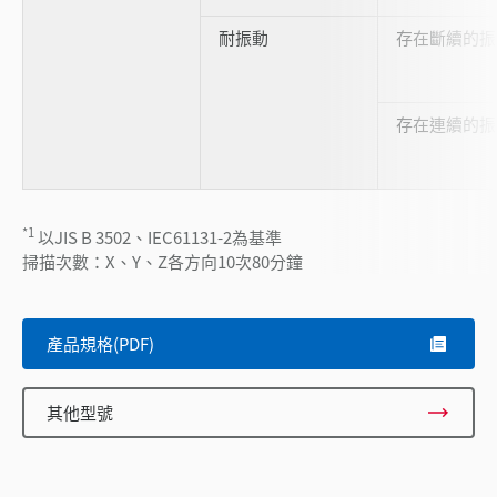
耐振動
存在斷續的振
存在連續的振
*1
以JIS B 3502、IEC61131-2為基準
掃描次數：X、Y、Z各方向10次80分鐘
產品規格(PDF)
其他型號