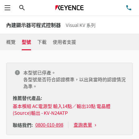
搜尋
洽
功能表
內建顯示器可程式控制器
Visual KV 系列
概覽
型號
下載
使用者支援
本型號已停產。
各型號是否符合認證標準，以出貨當時的認證情況
為準。
推薦替代產品:
基本模組 AC電源型 輸入14點／輸出10點 電晶體
(Source)輸出 - KV-N24ATP
0800-010-898
查詢表單
聯絡我們: