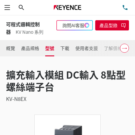
搜尋
洽
功能表
可程式邏輯控制
詢問AI客服
產品型錄
器
KV Nano 系列
概覽
產品規格
型號
下載
使用者支援
了解價格
擴充輸入模組 DC輸入 8點型
螺絲端子台
KV-N8EX