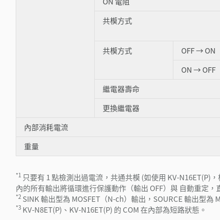
ON 電阻
共模方式
共模方式
OFF → ON
ON → OFF
繼電器壽命
更換繼電器
內部消耗電流
重量
*1
只要有 1 點檢測出過電流，共通共模 (如使用 KV-N16ET(P)，
內的所有輸出將循環進行保護動作（輸出 OFF）與 自動重定
*2
SINK 輸出型為 MOSFET（N-ch）輸出，SOURCE 輸出型為 
*3
KV-N8ET(P)、KV-N16ET(P) 的 COM 在內部為短路狀態。