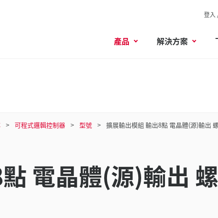
登入 
產品
解決方案
C
可程式邏輯控制器
型號
擴展輸出模組 輸出8點 電晶體(源)輸出 
點 電晶體(源)輸出 