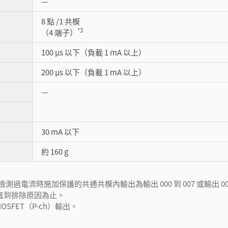
—
8 點 /1 共模
*3
（4 端子）
100 µs 以下（負載 1 mA 以上）
200 µs 以下（負載 1 mA 以上）
—
30 mA 以下
約 160 g
檢測過電流時施加保護的共通共模內輸出為輸出 000 到 007 或輸出 008 
，直到排除原因為止。
MOSFET（P-ch）輸出。