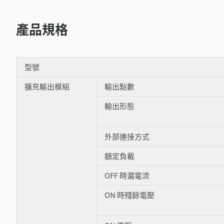
產品規格
型號
擴充輸出模組
輸出點數
輸出形態
外部連接方式
額定負載
OFF 時漏電流
ON 時殘餘電壓