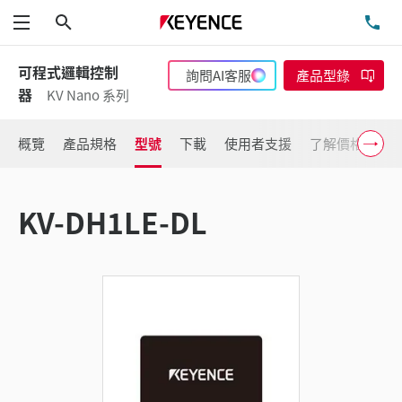
搜尋
洽
功能表
可程式邏輯控制
詢問AI客服
產品型錄
器
KV Nano 系列
概覽
產品規格
型號
下載
使用者支援
了解價格
KV-DH1LE-DL