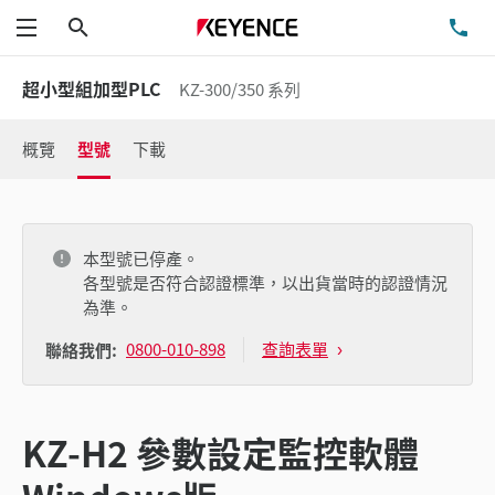
搜尋
洽
功能表
超小型組加型PLC
KZ-300/350 系列
概覽
型號
下載
本型號已停產。
各型號是否符合認證標準，以出貨當時的認證情況
為準。
0800-010-898
查詢表單
聯絡我們:
KZ-H2 參數設定監控軟體