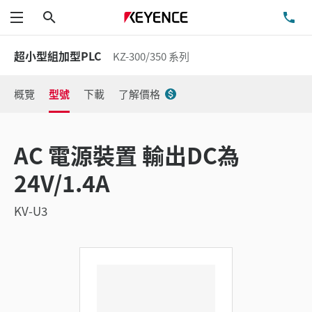
搜尋
洽
功能表
超小型組加型PLC
KZ-300/350 系列
概覽
型號
下載
了解價格
AC 電源裝置 輸出DC為
24V/1.4A
KV-U3