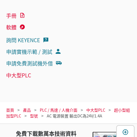
手冊
軟體
詢問 KEYENCE
申請實機示範 / 測試
申請免費測試機外借
中大型PLC
首頁
產品
PLC / 馬達 / 人機介面
中大型PLC
超小型組
加型PLC
型號
AC 電源裝置 輸出DC為24V/1.4A
免費下載數萬本技術資料