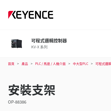
可程式邏輯控制器
KV-X 系列
首頁
產品
PLC / 馬達 / 人機介面
中大型PLC
可程式邏
安裝支架
OP-88386