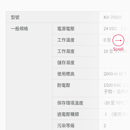
型號
KV-7000C
一般規格
電源電壓
24 VDC （±
工作溫度
0 至 +50℃
Scroll
工作濕度
10 至 95%
儲存濕度
使用標高
2000 m 以下
耐電壓
1500 VAC
子間，及所有
*1
保存環境溫度
-20 至 70℃
過電壓種類
Ⅰ （使用 KV
污染等級
2