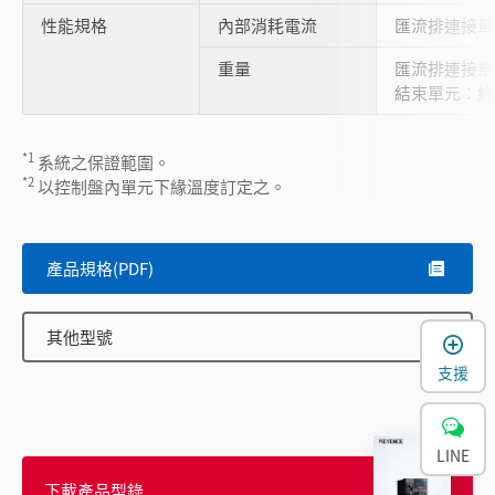
性能規格
內部消耗電流
匯流排連接單元
重量
匯流排連接單元
結束單元：約 3
*1
系統之保證範圍。
*2
以控制盤內單元下緣溫度訂定之。
產品規格(PDF)
其他型號
支援
LINE
下載產品型錄