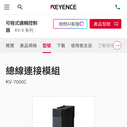
搜尋
洽
功能表
可程式邏輯控制
詢問AI客服
產品型錄
器
KV-X 系列
概覽
產品規格
型號
下載
使用者支援
了解價格
總線連接模組
KV-7000C