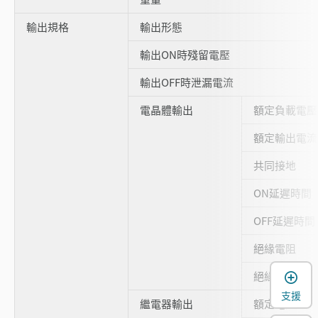
輸出規格
輸出形態
輸出ON時殘留電壓
輸出OFF時泄漏電流
電晶體輸出
額定負載電壓
額定輸出電流
共同接地
ON延遲時間
OFF延遲時間
絕緣電阻
絕緣方式
支援
繼電器輸出
額定電壓