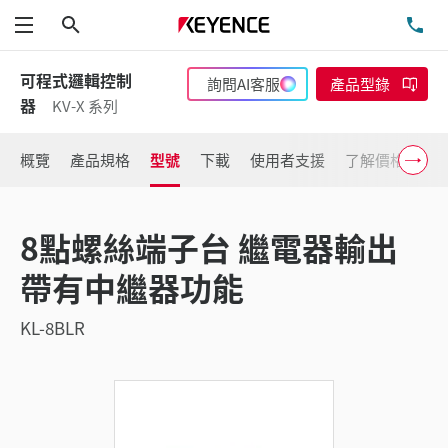
搜尋
洽
功能表
可程式邏輯控制
詢問AI客服
產品型錄
器
KV-X 系列
概覽
產品規格
型號
下載
使用者支援
了解價格
8點螺絲端子台 繼電器輸出
帶有中繼器功能
KL-8BLR