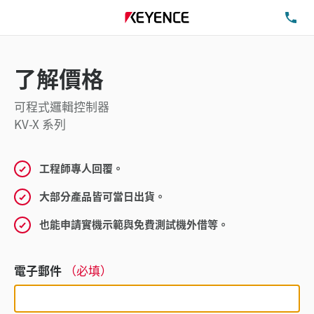
洽
了解價格
可程式邏輯控制器
KV-X 系列
工程師專人回覆。
大部分產品皆可當日出貨。
也能申請實機示範與免費測試機外借等。
電子郵件
（必填）