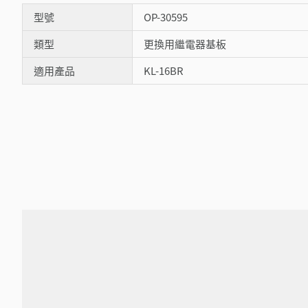
型號
OP-30595
類型
更換用繼電器基板
適用產品
KL-16BR