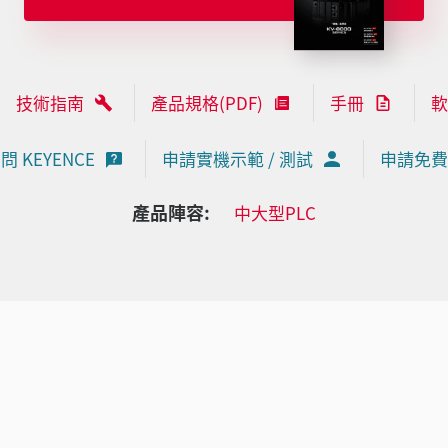
技術指南
產品規格(PDF)
手冊
軟
問 KEYENCE
申請實機示範 / 測試
申請免費
產品陣容:
中大型PLC