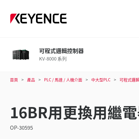
可程式邏輯控制器
KV-8000 系列
首頁
產品
PLC / 馬達 / 人機介面
中大型PLC
可程式邏
16BR用更換用繼
OP-30595