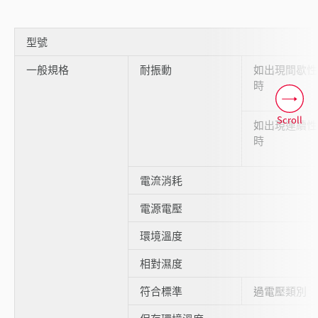
型號
一般規格
耐振動
如出現間歇性
時
Scroll
如出現連續性
時
電流消耗
電源電壓
環境溫度
相對濕度
符合標準
過電壓類別