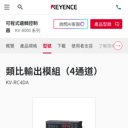
搜尋
洽
功能表
可程式邏輯控制
詢問AI客服
產品型錄
器
KV-8000 系列
概覽
產品規格
型號
下載
使用者支援
了解價格
類比輸出模組（4通道）
KV-RC4DA