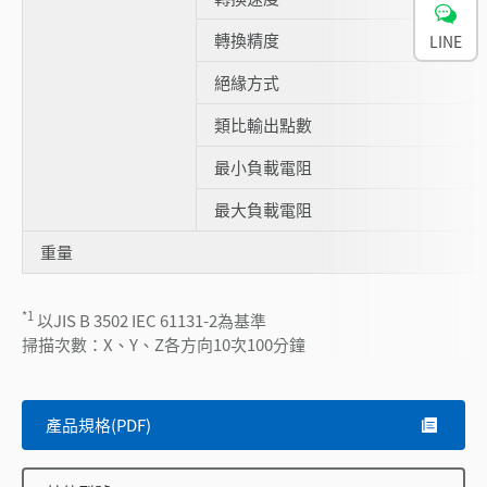
轉換精度
LINE
絕緣方式
類比輸出點數
最小負載電阻
最大負載電阻
重量
*1
以JIS B 3502 IEC 61131-2為基準
掃描次數：X、Y、Z各方向10次100分鐘
產品規格(PDF)