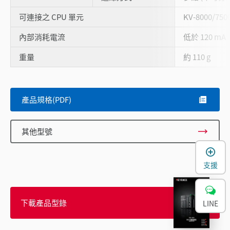
可連接之 CPU 單元
KV-8000/750
內部消耗電流
低於 120 mA
重量
約 110 g
產品規格(PDF)
其他型號
支援
下載產品型錄
LINE