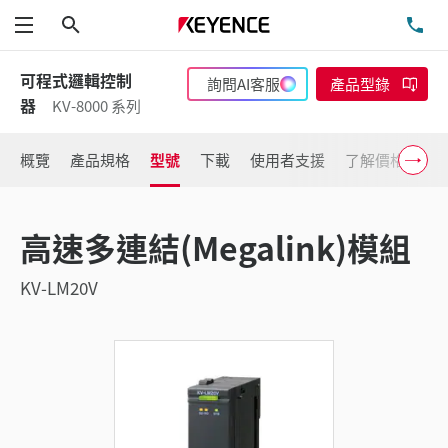
搜尋
洽
功能表
可程式邏輯控制
詢問AI客服
產品型錄
器
KV-8000 系列
概覽
產品規格
型號
下載
使用者支援
了解價格
高速多連結(Megalink)模組
KV-LM20V