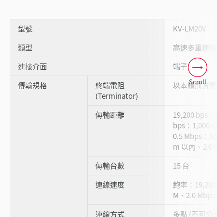
型號
KV-LM20V
類型
高速多重連接
連接介面
端子台
Scroll
傳輸規格
終端電阻
以本體前方開
(Terminator)
傳輸距離
19,200 bps：
bps：1,000
0.5 Mbps：5
m 以內、2.0 
傳輸台數
15 台
連線速度
鮑率：19,200、
M、2.0 Mbps
連線方式
多點 (不可分