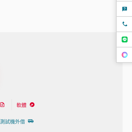
軟體
測試機外借