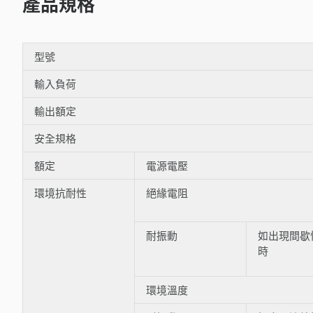
產品規格
型號
輸入負荷
輸出額定
安全規格
額定
電源電壓
環境抗耐性
絕緣電阻
耐振動
如出現間歇
時
環境溫度