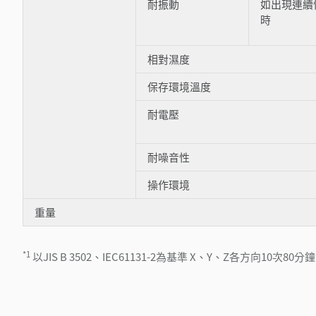
耐振動
如出現連續
時
相對濕度
保存環境溫度
耐電壓
耐噪音性
操作環境
重量
*1
以JIS B 3502、IEC61131-2為基準 X、Y、Z各方向10次80分鐘