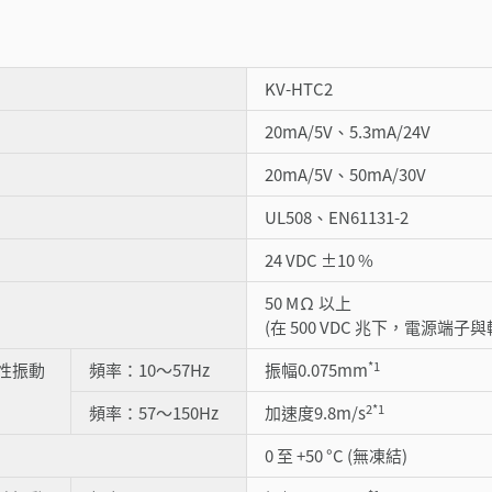
KV-HTC2
20mA/5V、5.3mA/24V
20mA/5V、50mA/30V
UL508、EN61131-2
24 VDC ±10 %
50 MΩ 以上
(在 500 VDC 兆下，電源
*1
性振動
頻率：10～57Hz
振幅0.075mm
2
*1
頻率：57～150Hz
加速度9.8m/s
0 至 +50 °C (無凍結)