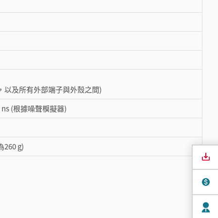
，以及所有外部端子與外殼之間)
50 ns (根據噪聲模擬器)
60 g)