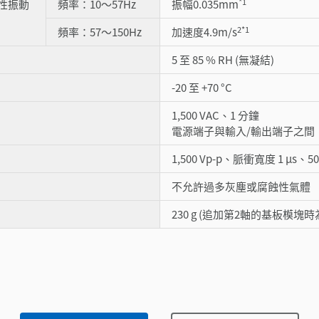
*1
性振動
頻率：10～57Hz
振幅0.035mm
2
*1
頻率：57～150Hz
加速度4.9m/s
5 至 85 % RH (無凝結)
-20 至 +70 °C
1,500 VAC、1 分鐘
電源端子與輸入/輸出端子之間
1,500 Vp-p、脈衝寬度 1 µs、
不允許過多灰塵或腐蝕性氣體
230 g (追加第2軸的基板模塊時為2