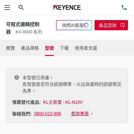
搜尋
洽
功能表
可程式邏輯控制
詢問AI客服
產品型錄
器
KV-8000 系列
概覽
產品規格
型號
下載
使用者支援
本型號已停產。
各型號是否符合認證標準，以出貨當時的認證情況
為準。
推薦替代產品:
KL主裝置 - KL-N20V
0800-010-898
查詢表單
聯絡我們: