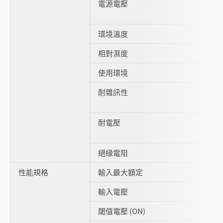
電源電壓
環境溫度
相對濕度
使用環境
耐雜訊性
耐電壓
絕緣電阻
性能規格
輸入最大額定
輸入電壓
閾值電壓 (ON)