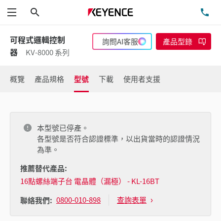
搜尋
洽
功能表
可程式邏輯控制
詢問AI客服
產品型錄
器
KV-8000 系列
概覽
產品規格
型號
下載
使用者支援
本型號已停產。
各型號是否符合認證標準，以出貨當時的認證情況
為準。
推薦替代產品:
16點螺絲端子台 電晶體（漏極） - KL-16BT
0800-010-898
查詢表單
聯絡我們: