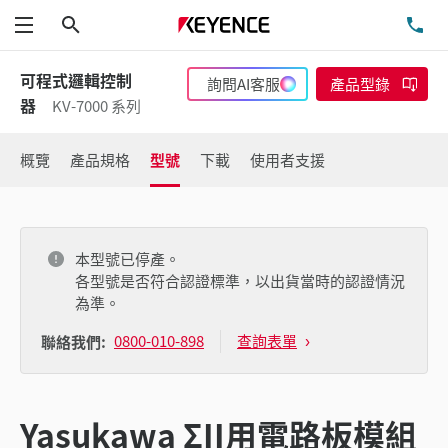
搜尋
洽
功能表
可程式邏輯控制
詢問AI客服
產品型錄
器
KV-7000 系列
概覽
產品規格
型號
下載
使用者支援
本型號已停產。
各型號是否符合認證標準，以出貨當時的認證情況
為準。
0800-010-898
查詢表單
聯絡我們:
Yasukawa ΣII用電路板模組