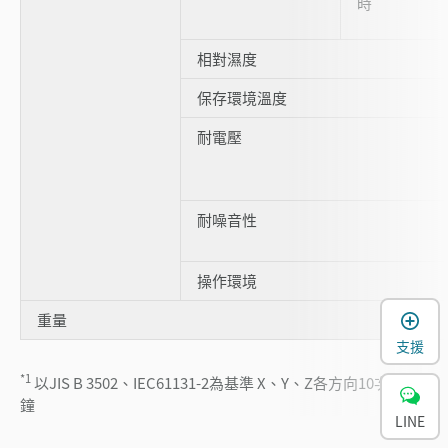
時
相對濕度
保存環境溫度
耐電壓
耐噪音性
操作環境
重量
支援
*1
以JIS B 3502、IEC61131-2為基準 X、Y、Z各方向10次80分
鐘
LINE