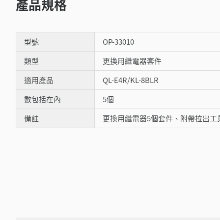
產品規格
型號
OP-33010
類型
更換用繼電器套件
適用產品
QL-E4R/KL-8BLR
數包括在內
5個
備註
更換用繼電器5個套件、附帶拉出工