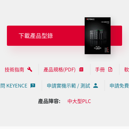
下載產品型錄
技術指南
產品規格(PDF)
手冊
軟
問 KEYENCE
申請實機示範 / 測試
申請免費
產品陣容:
中大型PLC