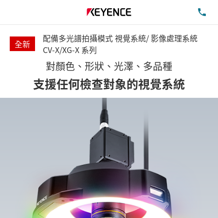
洽
配備多光譜拍攝模式 視覺系統/ 影像處理系統
全新
CV-X/XG-X 系列
對顏色、形狀、光澤、多品種
支援任何檢查對象的視覺系統