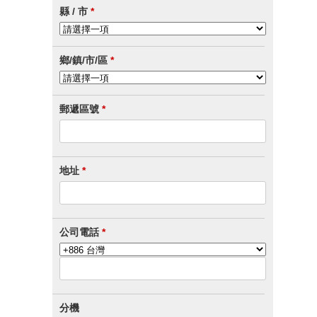
縣 / 市
*
鄉/鎮/市/區
*
郵遞區號
*
地址
*
公司電話
*
分機