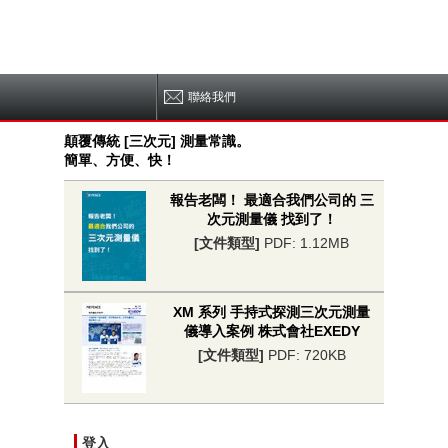
聯絡我們
顛覆傳統 [三次元] 測量常識。
簡單、方便、快！
報告老闆！ 最適合我們公司的 三
次元測量儀 找到了！
[文件類型]
PDF: 1.12MB
XM 系列 手持式探測三次元測量
儀導入案例 株式會社EXEDY
[文件類型]
PDF: 720KB
登入