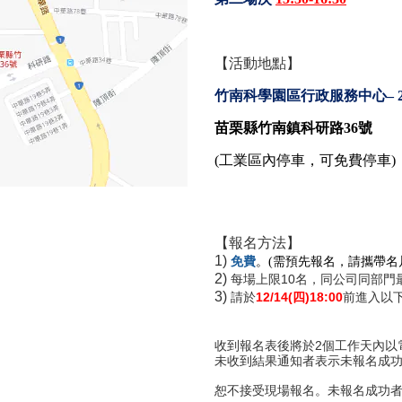
【活動地點】
竹南科學園區行政服務中心
– 
苗栗縣竹南鎮科研路
36
號
(
工業區內停車，可免費停車
)
【報名方法】
1)
免費
。
(
需預先報名，請攜帶名
2)
每場上限10名，
同公司同部門
3)
請於
12
/14(四)18:00
前
進入以
收到報名表後將於2個工作天內以電話
未收到結果通知者表示未報名成
恕不接受現場報名。未報名成功