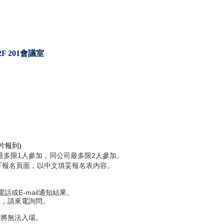
2F 201
會議室
片報到
)
最多限1人參加，同公司最多限2人參加。
下報名頁面，
以中文填妥報名表內容。
或E-mail通知結果。
功，請來電詢問。
者將無法入場。