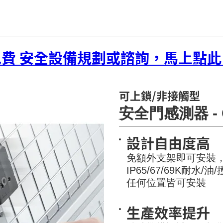
免費 安全設備規劃或諮詢，馬上點此
可上鎖/非接觸型
安全門感測器 -
設計自由度高
免額外支架即可安裝
IP65/67/69K耐
任何位置皆可安裝
生產效率提升