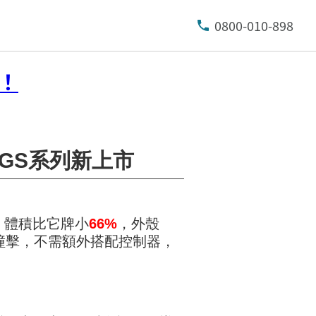
0800-010-898
！
 GS系列新上市
，體積比它牌小
66%
，外殼
水/油/撞擊，不需額外搭配控制器，