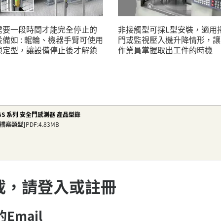
需要一段時間才能完全停止的
非接觸型可採L型安裝，適用
設備如 : 輥輪、機器手臂可使用
門或監視壓入機升降情形，讓
鎖定型，讓設備停止後才解鎖
作業員掌握取出工件的時機
GS 系列 安全門感測器 產品型錄
[檔案類型]
PDF:4.83MB
載，請登入或註冊
Email