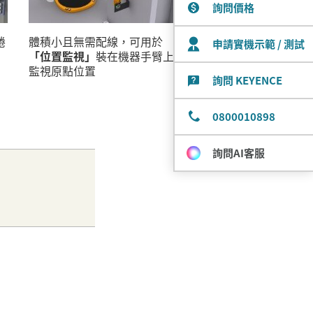
詢問價格
捲
體積小且無需配線，可用於
申請實機示範 / 測試
「位置監視」
裝在機器手臂上
監視原點位置
詢問 KEYENCE
0800010898
詢問AI客服