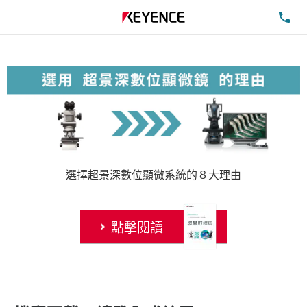
洽
選擇超景深數位顯微系統的８大理由
點擊閱讀