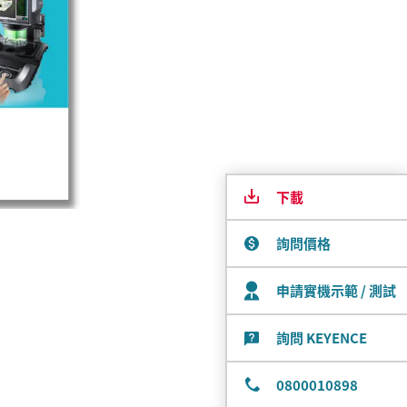
下載
詢問價格
申請實機示範 / 測試
詢問 KEYENCE
0800010898