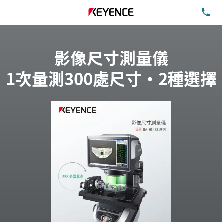
洽
影像尺寸測量儀
1次量測300處尺寸•2種選擇