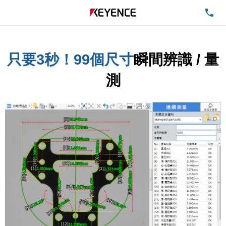
洽
只要3秒！99個尺寸
瞬間辨識 / 量
測