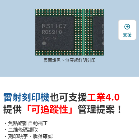
支援
表面烘黑、無突起鮮明刻印
雷射刻印機
也可支援
工業4.0
提供
「可追蹤性」
管理提案！
・焦點距離自動補正
・二維條碼讀取
・刻印缺字、脫落確認