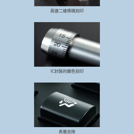
高速二維條碼刻印
IC封裝的顯色刻印
表層去除