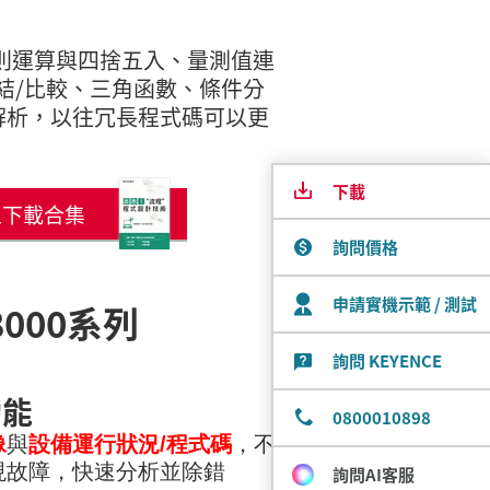
則運算與四捨五入、量測值連
結/比較、三角函數、條件分
解析，以往冗長程式碼可以更
下載
上下載合集
詢問價格
申請實機示範 / 測試
000系列
詢問 KEYENCE
功能
0800010898
像
與
設備運行狀況/程式碼
，不
現故障，快速分析並除錯
詢問AI客服