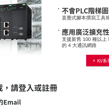
不會PLC階梯圖
直覺式腳本撰寫工具
應用廣泛擴充
支援新舊 100 種以上
的 4 大通訊網路
KV系
載，請登入或註冊
Email