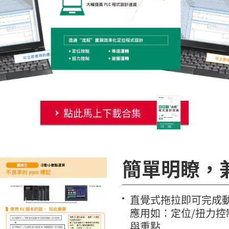
點此馬上下載合集
簡單明瞭，
直覺式拖拉即可完成動
應用如：定位/扭力控
與重點