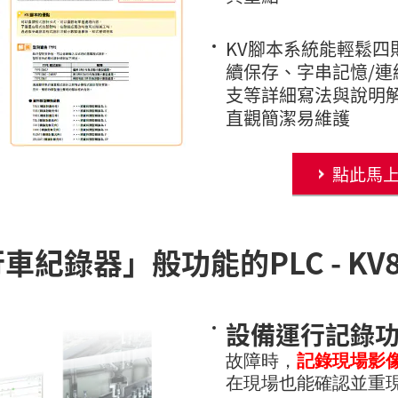
KV腳本系統能輕鬆四
續保存、字串記憶/連
支等詳細寫法與說明
直觀簡潔易維護
點此馬
車紀錄器」般功能的PLC - KV8
設備運行記錄
故障時，
記錄現場影
在現場也能確認並重