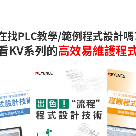
在找PLC教學/範例程式設計嗎
看KV系列的
高效易維護程