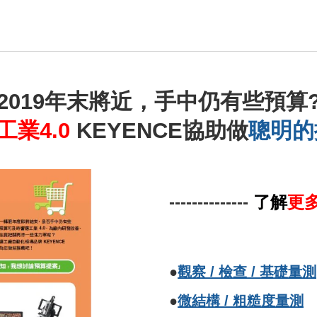
2019年末將近，手中仍有些預算
工
業4.0
KEYENCE協助做
聰明的
--------------
了解
更
●
觀察 / 檢查 / 基礎量測
●
微結構 / 粗糙度量測