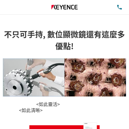
洽
不只可手持, 數位顯微鏡還有這麼多
優點!
<如此靈活>
<如此清晰>