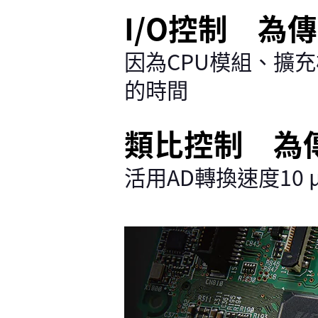
I/O控制 為傳
因為CPU模組、擴
的時間
類比控制 為
活用AD轉換速度10