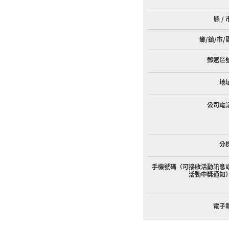
縣 / 
鄉/鎮/市/
郵遞區
地
公司電
分
手機號碼（可接收活動訊息
活動中獎通知
電子