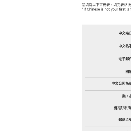
請填寫以下註冊表，填完表格後
*If Chinese is not your first la
中文姓
中文名
電子郵
國
中文公司名
縣 / 
鄉/鎮/市/
郵遞區