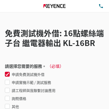
洽
免費測試機外借: 16點螺絲端
子台 繼電器輸出 KL-16BR
請選擇您需要的服務。
（必填）
申請免費測試機外借
申請實機示範 / 測試服務
請工程師與我聯繫討論應用
詢問價格
其他