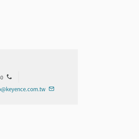
80
o@keyence.com.tw