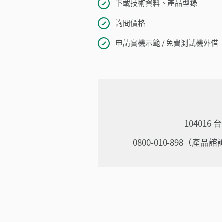
下載技術資料、產品型錄
詢問價格
申請實機示範 / 免費測試機外借
10401
0800-010-898（產