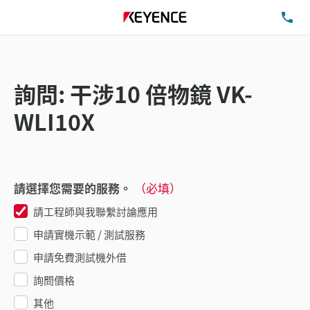
洽
詢問: 干涉10 倍物鏡 VK-
WLI10X
請選擇您需要的服務。
（必填）
請工程師與我聯繫討論應用
申請實機示範 / 測試服務
申請免費測試機外借
詢問價格
其他