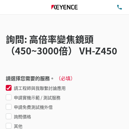
洽
詢問: 高倍率變焦鏡頭
（450~3000倍） VH-Z450
請選擇您需要的服務。
（必填）
請工程師與我聯繫討論應用
申請實機示範 / 測試服務
申請免費測試機外借
詢問價格
其他