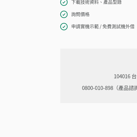
下載技術資料、產品型錄
詢問價格
申請實機示範 / 免費測試機外借
10401
0800-010-898（產