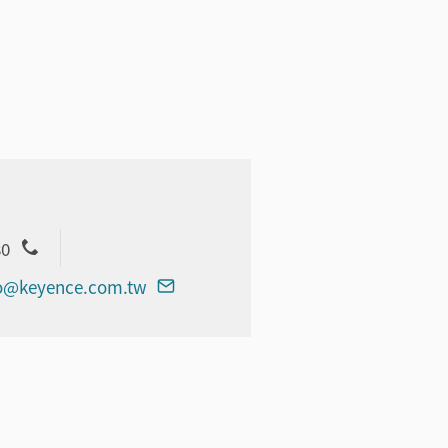
80
o@keyence.com.tw