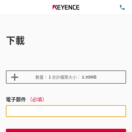
洽
下載
數量：
1
合計檔案大小：
3.99MB
電子郵件
（必填）