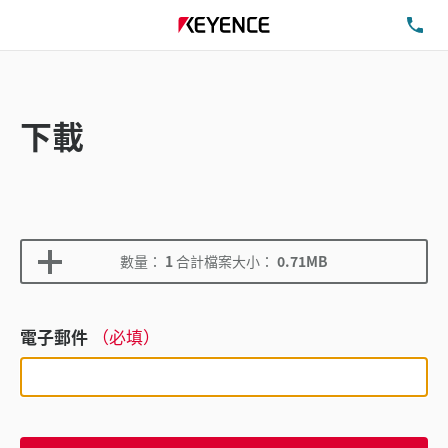
洽
下載
數量：
1
合計檔案大小：
0.71MB
電子郵件
（必填）