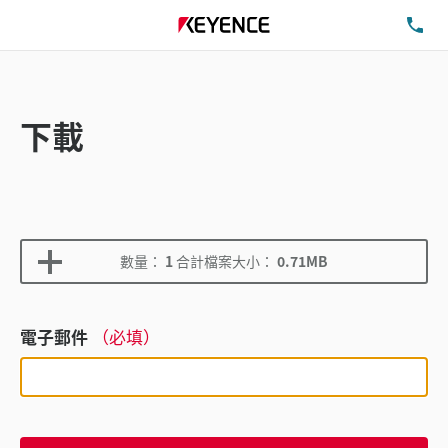
洽
下載
數量：
1
合計檔案大小：
0.71MB
電子郵件
（必填）